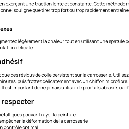
, en exerçant une traction lente et constante. Cette méthode m
sionnel souligne que tirer trop fort ou trop rapidement entraî
lexes
gmentez légèrement la chaleur tout en utilisant une spatule p
lation délicate.
adhésif
nt que des résidus de colle persistent sur la carrosserie. Utilis
3 minutes, puis frottez délicatement avec un chiffon microfibre
 Il est important de ne jamais utiliser de produits abrasifs ou d
 respecter
métalliques pouvant rayer la peinture
 empêcher la déformation de la carrosserie
un contrôle optimal