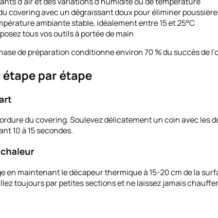
rants d’air et des variations d’humidité ou de température
u covering avec un dégraissant doux pour éliminer poussières
température ambiante stable, idéalement entre 15 et 25°C
éposez tous vos outils à portée de main
hase de préparation conditionne environ 70 % du succès de l’op
 étape par étape
art
dure du covering. Soulevez délicatement un coin avec les doig
nt 10 à 15 secondes.
 chaleur
e en maintenant le décapeur thermique à 15-20 cm de la surfa
aillez toujours par petites sections et ne laissez jamais chauf