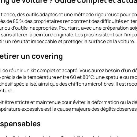
tience, des outils adaptés et une méthode rigoureuse pour prés
près de 85 % des propriétaires rencontrent des difficultés en t
 ou d’outils inappropriés. Pourtant, avec une préparation soig
g sans altérer la peinture originale. Les pros insistent sur l’i
r un résultat impeccable et protéger la surface de la voiture.
etirer un covering
iel de réunir un kit complet et adapté. Vous aurez besoin d’un
précis de la température entre 60 et 80°C, une spatule ou rac
ésif spécialisé, ainsi que des chiffons microfibres. Il est re
nture.
être stricte et maintenue pour éviter la déformation ou la déc
empérature excessive est la cause majeure des dégâts observés l
ispensables