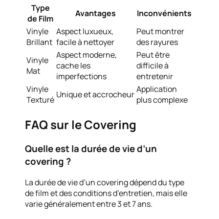
Type
Avantages
Inconvénients
de Film
Vinyle
Aspect luxueux,
Peut montrer
Brillant
facile à nettoyer
des rayures
Aspect moderne,
Peut être
Vinyle
cache les
difficile à
Mat
imperfections
entretenir
Vinyle
Application
Unique et accrocheur
Texturé
plus complexe
FAQ sur le Covering
Quelle est la durée de vie d’un
covering ?
La durée de vie d’un covering dépend du type
de film et des conditions d’entretien, mais elle
varie généralement entre 3 et 7 ans.