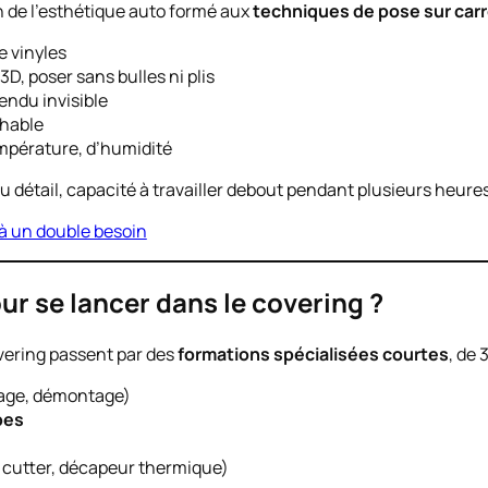
 de l’esthétique auto formé aux
techniques de pose sur car
e vinyles
D, poser sans bulles ni plis
endu invisible
chable
empérature, d’humidité
u détail, capacité à travailler debout pendant plusieurs heures
 à un double besoin
ur se lancer dans le covering ?
overing passent par des
formations spécialisées courtes
, de 
age, démontage)
bes
e, cutter, décapeur thermique)