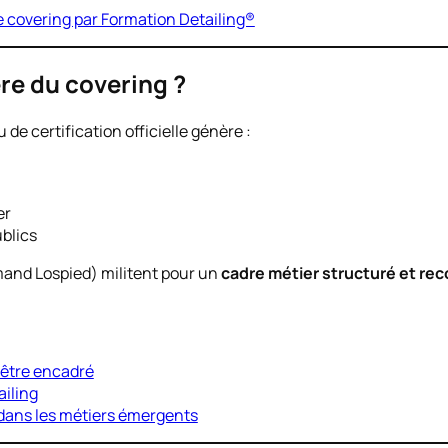
e covering par Formation Detailing®
ère du covering ?
de certification officielle génère :
er
blics
mand Lospied) militent pour un
cadre métier structuré et re
.
 être encadré
iling
 dans les métiers émergents