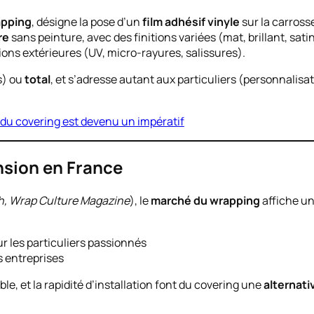
pping
, désigne la pose d’un
film adhésif vinyle
sur la carross
re
sans peinture, avec des finitions variées (mat, brillant, sati
ions extérieures (UV, micro-rayures, salissures).
s) ou
total
, et s’adresse autant aux particuliers (personnalisa
 du covering est devenu un impératif
nsion en France
h, Wrap Culture Magazine
), le
marché du wrapping
affiche u
r les particuliers passionnés
s entreprises
ible, et la rapidité d’installation font du covering une
alternati