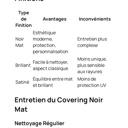
Type
de
Avantages
Inconvénients
Finition
Esthétique
Noir
moderne,
Entretien plus
Mat
protection,
complexe
personnalisation
Moins unique,
Facile à nettoyer,
Brillant
plus sensible
aspect classique
aux rayures
Équilibre entre mat
Moins de
Satiné
et brillant
protection UV
Entretien du Covering Noir
Mat
Nettoyage Régulier