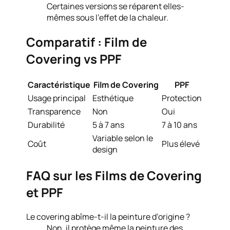
Certaines versions se réparent elles-
mêmes sous l’effet de la chaleur.
Comparatif : Film de
Covering vs PPF
Caractéristique
Film de Covering
PPF
Usage principal
Esthétique
Protection
Transparence
Non
Oui
Durabilité
5 à 7 ans
7 à 10 ans
Variable selon le
Coût
Plus élevé
design
FAQ sur les Films de Covering
et PPF
Le covering abîme-t-il la peinture d’origine ?
Non, il protège même la peinture des