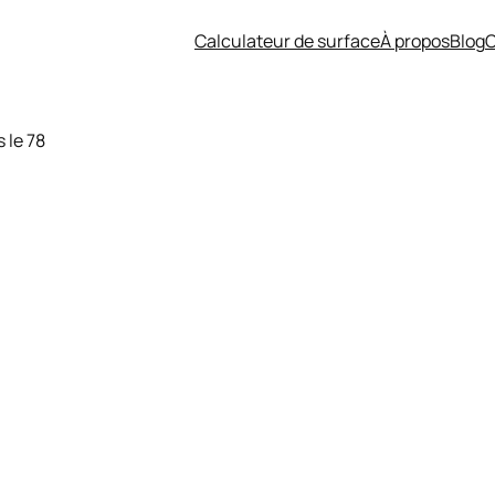
Calculateur de surface
À propos
Blog
C
 un investissement rentable