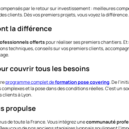
compensés par le retour sur investissement : meilleures com
des clients. Dès vos premiers projets, vous voyez la différence.
ont la différence
rofessionnels offerts
pour réaliser ses premiers chantiers. Et
ions techniques, conseils sur vos premiers clients, accompa
tage.
r couvrir tous les besoins
tre
programme complet de
formation pose covering
. De l’ini
es complexes et la pose dans des conditions réelles. C’est un 
s clients à Lyon.
us propulse
nus de toute la France. Vous intégrez une
communauté profes
. Beaucoup de nos anciens stagiaires lyonnais soulignent l’im