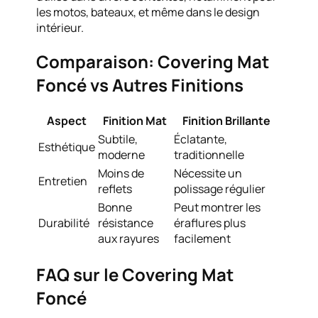
les motos, bateaux, et même dans le design
intérieur.
Comparaison: Covering Mat
Foncé vs Autres Finitions
Aspect
Finition Mat
Finition Brillante
Subtile,
Éclatante,
Esthétique
moderne
traditionnelle
Moins de
Nécessite un
Entretien
reflets
polissage régulier
Bonne
Peut montrer les
Durabilité
résistance
éraflures plus
aux rayures
facilement
FAQ sur le Covering Mat
Foncé