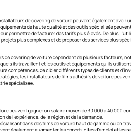
 installateurs de covering de voiture peuvent également avoir u
quipements de haute qualité et des outils spécialisés peuvent
leur permettre de facturer des tarifs plus élevés. De plus, l’ut
s projets plus complexes et de proposer des services plus spéc
urs de covering de voiture dépendent de plusieurs facteurs, n
els ils travaillent et les outils et équipements qu’ils utilisent
rs compétences, de cibler différents types de clients et d’inv
tratégies, les installateurs de films adhésifs de voiture peu
trie spécialisée.
iture peuvent gagner un salaire moyen de 30 000 à 40 000 eur
n de l’expérience, de la région et de la demande.
spécialisant dans des films de voiture haut de gamme ou en trav
euvent également augmenter les opportunités d’emploi et les r