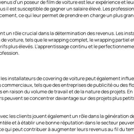
evenus d’un poseur de film de voiture est leur expérience et le
us il est susceptible de gagner un salaire élevé. Les profess
cacement, ce qui leur permet de prendre en charge un plus gra
 un rôle crucial dans la détermination des revenus. Les insta
de voiture, tels que le wrapping complet, le wrapping partiel e
tarifs plus élevés. L’apprentissage continu et le perfectionn
ofession.
t les installateurs de covering de voiture peut également infl
s commerciaux, tels que des entreprises de publicité ou des flo
és en raison du volume de travail et de la nature des projets. E
rs peuvent se concentrer davantage sur des projets plus petits
 avec les clients jouent également un rôle dans la génération de
ientèle et à établir une bonne réputation dans le secteur peuv
ce qui peut contribuer à augmenter leurs revenus au fil du te