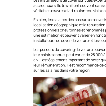
Les installateurs de cover sont des experts
accrocheurs. Ils travaillent souvent dans 
véritables œuvres d’art roulantes. Mais co
Eh bien, les salaires des poseurs de coveri
localisation géographique et la réputation
professionnels chevronnés et renommés peu
une estimation et peuvent varier en fonctio
installateurs de cover de voiture et les op
Les poseurs de covering de voiture peuvent 
leur salaire annuel peut varier de 25 000
an. Il est également important de noter qu
leur rémunération. Il est recommandé de c
sur les salaires dans votre région.