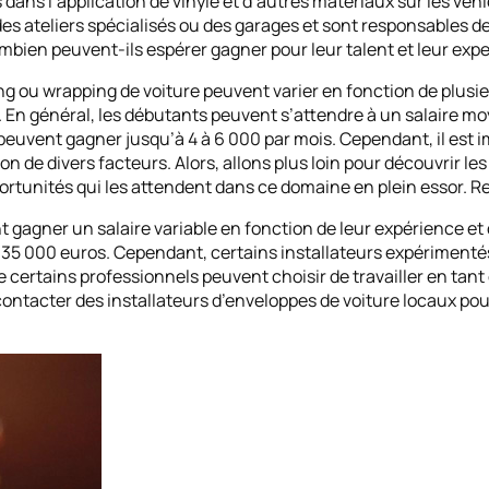
 dans l’application de vinyle et d’autres matériaux sur les vé
des ateliers spécialisés ou des garages et sont responsables d
mbien peuvent-ils espérer gagner pour leur talent et leur expe
ng ou wrapping de voiture peuvent varier en fonction de plusieu
. En général, les débutants peuvent s’attendre à un salaire mo
vent gagner jusqu’à 4 à 6 000 par mois. Cependant, il est im
n de divers facteurs. Alors, allons plus loin pour découvrir le
portunités qui les attendent dans ce domaine en plein essor. Re
gagner un salaire variable en fonction de leur expérience et d
 à 35 000 euros. Cependant, certains installateurs expériment
e certains professionnels peuvent choisir de travailler en tan
ontacter des installateurs d’enveloppes de voiture locaux pou