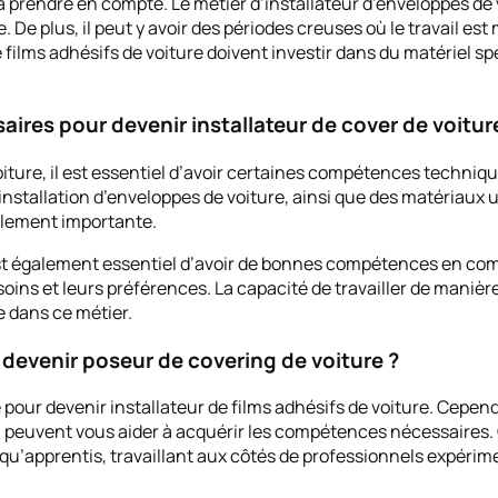
 à prendre en compte. Le métier d’installateur d’enveloppes de
De plus, il peut y avoir des périodes creuses où le travail est
 films adhésifs de voiture doivent investir dans du matériel sp
res pour devenir installateur de cover de voitur
voiture, il est essentiel d’avoir certaines compétences techni
installation d’enveloppes de voiture, ainsi que des matériaux
alement importante.
st également essentiel d’avoir de bonnes compétences en com
oins et leurs préférences. La capacité de travailler de manièr
e dans ce métier.
 devenir poseur de covering de voiture ?
e pour devenir installateur de films adhésifs de voiture. Cepen
i peuvent vous aider à acquérir les compétences nécessaires. 
qu’apprentis, travaillant aux côtés de professionnels expéri